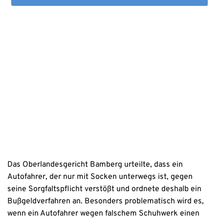
Mit dem Absenden stimmen Sie der Verarbeitung Ihrer Daten 
sowie der Kontaktaufnahme per E-Mail, Post oder Telefon zu. 
Erstinformation
Datenschutzhinweise
Das Oberlandesgericht Bamberg urteilte, dass ein
Autofahrer, der nur mit Socken unterwegs ist, gegen
seine Sorgfaltspflicht verstößt und ordnete deshalb ein
Bußgeldverfahren an. Besonders problematisch wird es,
wenn ein Autofahrer wegen falschem Schuhwerk einen