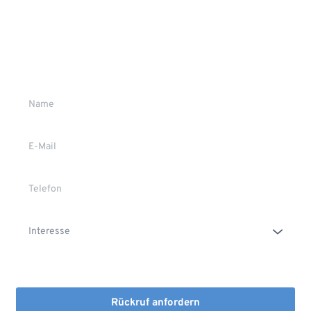
Wir rufen Sie gerne zurück
Gerne stehen wir Ihnen persönlich Rede und Antwort.
Die Erstinformation habe ich gelesen und heruntergeladen
Rückruf anfordern